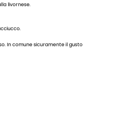
lla livornese.
acciucco.
o. In comune sicuramente il gusto