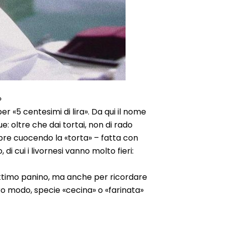
»
er «5 centesimi di lira». Da qui il nome
e: oltre che dai tortai, non di rado
empre cuocendo la «torta» – fatta con
 di cui i livornesi vanno molto fieri:
’ottimo panino, ma anche per ricordare
ltro modo, specie «cecina» o «farinata»