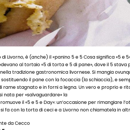
o di Livorno, è (anche) il «panino 5 e 5 Cosa significa «5 e 5
evano al tortaio «5 di torta e 5 di pane», dove il 5 stava p
o nella tradizione gastronomica livornese. Si mangia ovunqu
lta sostituendo il pane con la focaccia (la schiaccia), e s
 di rame stagnato e in forni a legna. Un vero e proprio e rito,
si nata per «salvaguardare» la
 promuove il «5 e 5 e Day»: un’occasione per rimangiare l
5 si fa con la torta di ceci e a Livorno non chiamatela in a
rante da Cecco