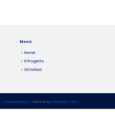
Menù
Home
Il Progetto
Gli Istituti
t
-
Privacy policy
- website by
016studio.com