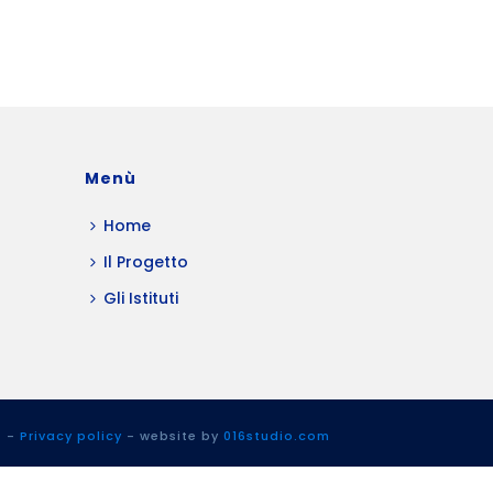
Menù
Home
Il Progetto
Gli Istituti
t
-
Privacy policy
- website by
016studio.com