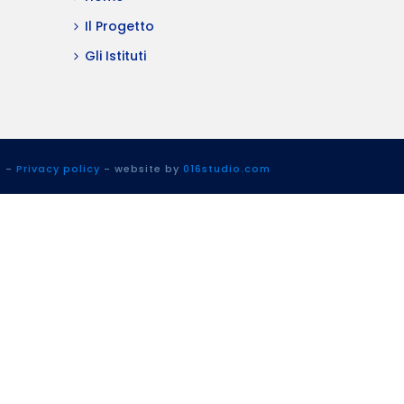
Il Progetto
Gli Istituti
t
-
Privacy policy
- website by
016studio.com