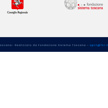
 Toscana- Realizzato da Fondazione Sistema Toscana -
apct@fst.i