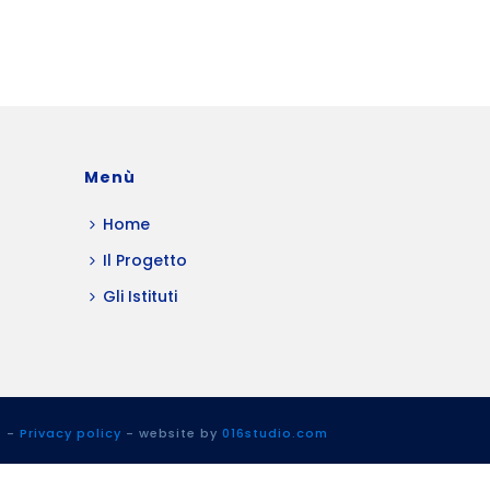
Menù
Home
Il Progetto
Gli Istituti
t
-
Privacy policy
- website by
016studio.com