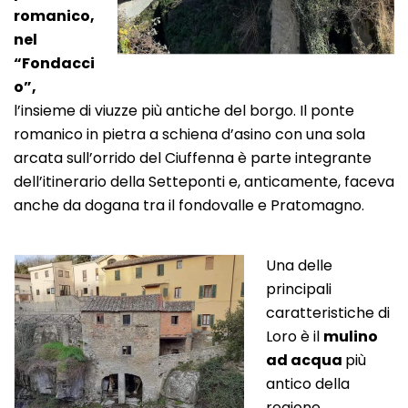
romanico,
nel
“Fondacci
o”,
l’insieme di viuzze più antiche del borgo. Il ponte
romanico in pietra a schiena d’asino con una sola
arcata sull’orrido del Ciuffenna è parte integrante
dell’itinerario della Setteponti e, anticamente, faceva
anche da dogana tra il fondovalle e Pratomagno.
Una delle
principali
caratteristiche di
Loro è il
mulino
ad acqua
più
antico della
regione.