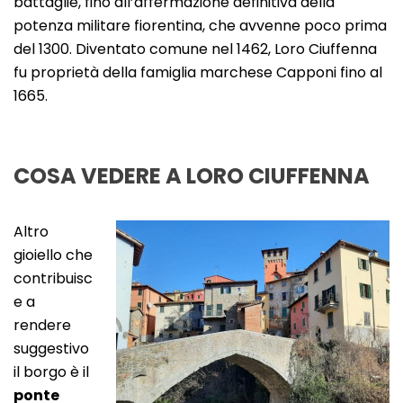
battaglie, fino all’affermazione definitiva della
potenza militare fiorentina, che avvenne poco prima
del 1300. Diventato comune nel 1462, Loro Ciuffenna
fu proprietà della famiglia marchese Capponi fino al
1665.
COSA VEDERE A LORO CIUFFENNA
Altro
gioiello che
contribuisc
e a
rendere
suggestivo
il borgo è il
ponte